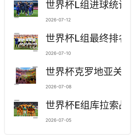
世界杯L组进球统计
2026-07-12
世界杯L组最终排名
2026-07-10
世界杯克罗地亚关键
2026-07-08
世界杯E组库拉索战
2026-07-05