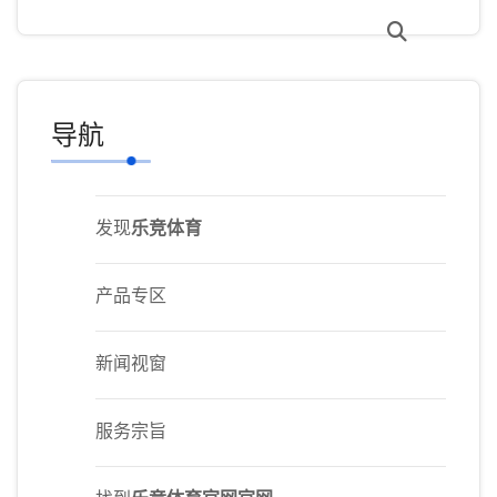
导航
发现
乐竞体育
产品专区
新闻视窗
服务宗旨