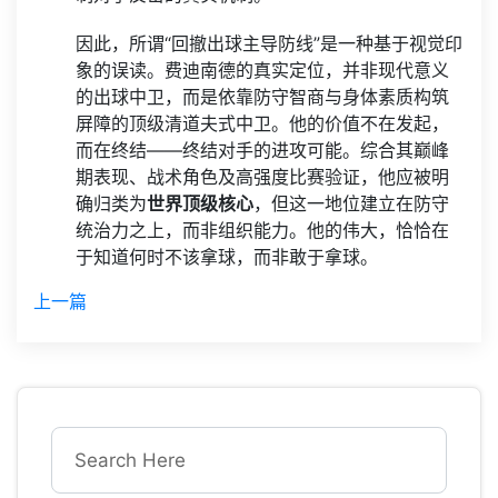
因此，所谓“回撤出球主导防线”是一种基于视觉印
象的误读。费迪南德的真实定位，并非现代意义
的出球中卫，而是依靠防守智商与身体素质构筑
屏障的顶级清道夫式中卫。他的价值不在发起，
而在终结——终结对手的进攻可能。综合其巅峰
期表现、战术角色及高强度比赛验证，他应被明
确归类为
世界顶级核心
，但这一地位建立在防守
统治力之上，而非组织能力。他的伟大，恰恰在
于知道何时不该拿球，而非敢于拿球。
上一篇