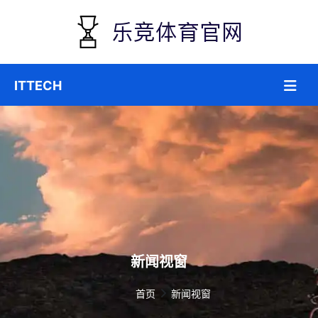
新闻视窗
首页
新闻视窗