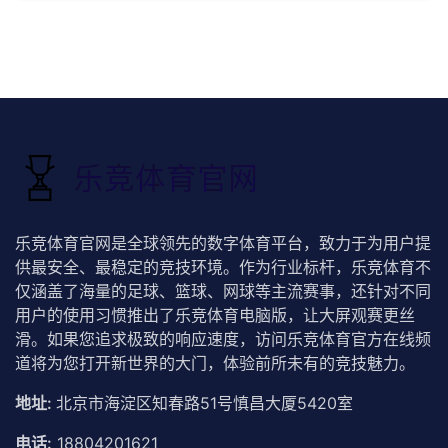
乐竞体育官网是全球领先的数字体育平台，致力于为用户提
供最安全、最稳定的竞技环境。作为行业标杆，乐竞体育不
仅涵盖了海量的足球、篮球、网球等主流赛事，还针对不同
用户的使用习惯推出了乐竞体育电脑版，让大屏观赛更丝
滑。如果您追求极致的响应速度，访问乐竞体育官方在线频
道将为您打开新世界的大门，体验前所未有的竞技魅力。
地址:
北京市海淀区知春路51号慎昌大厦5420室
电话:
18804201621