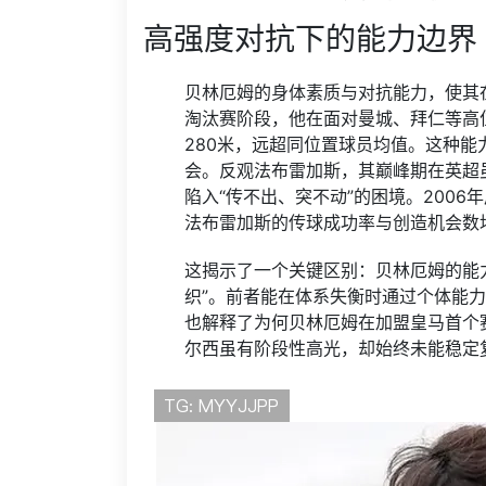
高强度对抗下的能力边界
贝林厄姆的身体素质与对抗能力，使其在
淘汰赛阶段，他在面对曼城、拜仁等高位
280米，远超同位置球员均值。这种
会。反观法布雷加斯，其巅峰期在英超
陷入“传不出、突不动”的困境。200
法布雷加斯的传球成功率与创造机会数
这揭示了一个关键区别：贝林厄姆的能力
织”。前者能在体系失衡时通过个体能
也解释了为何贝林厄姆在加盟皇马首个
尔西虽有阶段性高光，却始终未能稳定