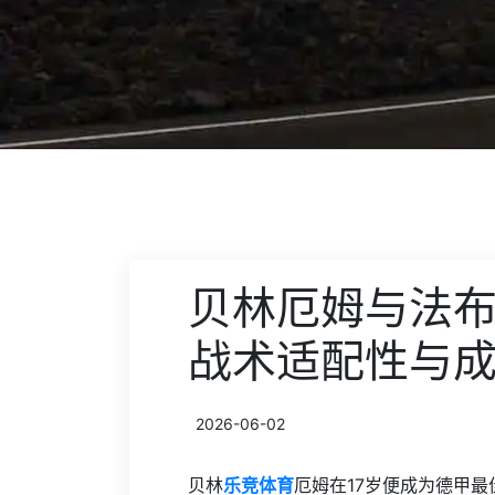
贝林厄姆与法
战术适配性与
2026-06-02
贝林
乐竞体育
厄姆在17岁便成为德甲