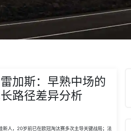
布雷加斯：早熟中场的
成长路径差异分析
最佳新人，20岁前已在欧冠淘汰赛多次主导关键战局；法