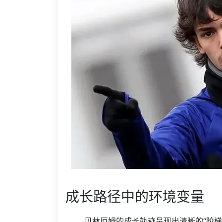
成长路径中的环境变量
贝林厄姆的成长轨迹呈现出清晰的“阶