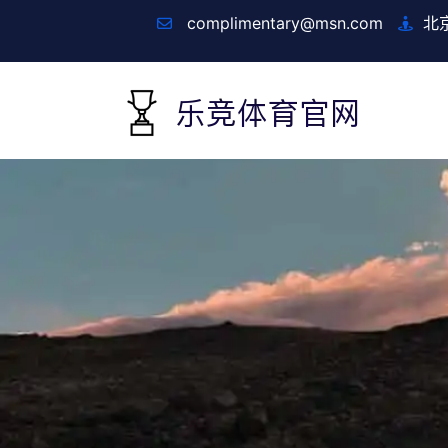
complimentary@msn.com
北