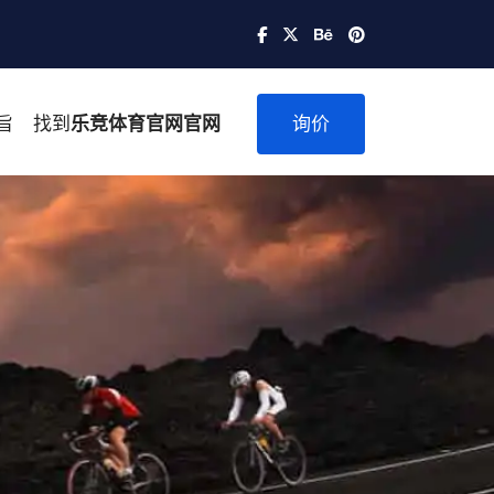
旨
找到
乐竞体育官网官网
询价