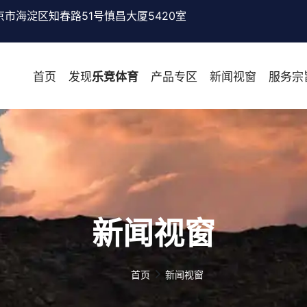
京市海淀区知春路51号慎昌大厦5420室
首页
发现
乐竞体育
产品专区
新闻视窗
服务宗
新闻视窗
首页
新闻视窗