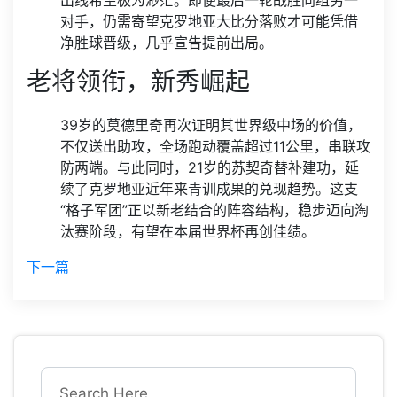
出线希望极为渺茫。即便最后一轮战胜同组另一
对手，仍需寄望克罗地亚大比分落败才可能凭借
净胜球晋级，几乎宣告提前出局。
老将领衔，新秀崛起
39岁的莫德里奇再次证明其世界级中场的价值，
不仅送出助攻，全场跑动覆盖超过11公里，串联攻
防两端。与此同时，21岁的苏契奇替补建功，延
续了克罗地亚近年来青训成果的兑现趋势。这支
“格子军团”正以新老结合的阵容结构，稳步迈向淘
汰赛阶段，有望在本届世界杯再创佳绩。
下一篇