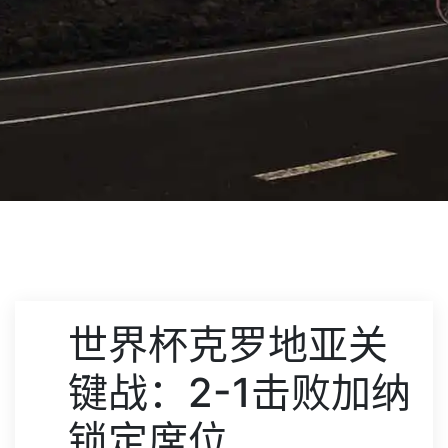
世界杯克罗地亚关
键战：2-1击败加纳
锁定席位