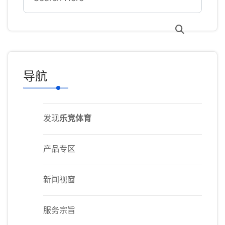
导航
发现
乐竞体育
产品专区
新闻视窗
服务宗旨