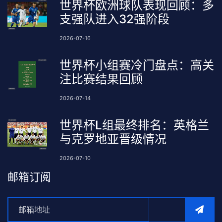
世界杯欧洲球队表现回顾：多
支强队进入32强阶段
2026-07-16
世界杯小组赛冷门盘点：高关
注比赛结果回顾
2026-07-14
世界杯L组最终排名：英格兰
与克罗地亚晋级情况
2026-07-10
邮箱订阅