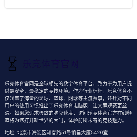
乐竞体育官网是全球领先的数字体育平台，致力于为用户提
供最安全、最稳定的竞技环境。作为行业标杆，乐竞体育不
仅涵盖了海量的足球、篮球、网球等主流赛事，还针对不同
用户的使用习惯推出了乐竞体育电脑版，让大屏观赛更丝
滑。如果您追求极致的响应速度，访问乐竞体育官方在线频
道将为您打开新世界的大门，体验前所未有的竞技魅力。
地址:
北京市海淀区知春路51号慎昌大厦5420室