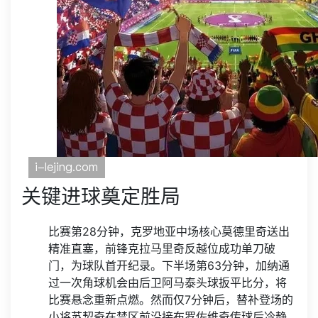
关键进球奠定胜局
比赛第28分钟，克罗地亚中场核心莫德里奇送出
精准直塞，前锋克拉马里奇反越位成功单刀破
门，为球队首开纪录。下半场第63分钟，加纳通
过一次角球机会由后卫阿马泰头球扳平比分，将
比赛悬念重新点燃。然而仅7分钟后，替补登场的
小将苏契奇在禁区前沿接布罗佐维奇传球后冷静