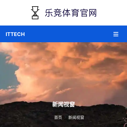
新闻视窗
首页
新闻视窗