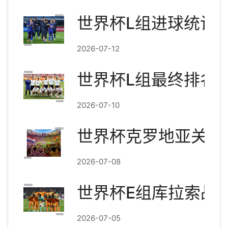
世界杯L组进球统计
2026-07-12
世界杯L组最终排名
2026-07-10
世界杯克罗地亚关键
2026-07-08
世界杯E组库拉索战
2026-07-05