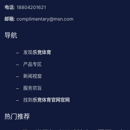
电话:
18804201621
邮箱:
complimentary@msn.com
导航
发现
乐竞体育
产品专区
新闻视窗
服务宗旨
找到
乐竞体育官网官网
热门推荐