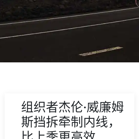
组织者杰伦·威廉姆
斯挡拆牵制内线，
比上季更高效