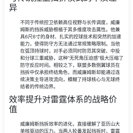
异
不同于传统控卫依赖高位视野与长传调度，威廉
姆斯的挡拆威胁根植于其多维度攻击属性。他兼
具6尺6寸的身材、扎实的控球技术和突然的加速
能力，使得防守方无法通过常规策略限制。当他
在弧顶持球时，对手必须同时防范其突破、中投
和分球三重威胁，这种“无死角压迫感”极大压缩了
防守反应时间。相较之下，联盟多数侧翼球员在
挡拆中仅承担终结角色，而威廉姆斯却能通过连
续决策主导进攻流向，模糊了持球核心与无球终
结者的传统边界。
效率提升对雷霆体系的战略价
值
威廉姆斯挡拆效率的进化，直接缓解了亚历山大
单核驱动的压力。当两人轮番发起挡拆时，雷霆