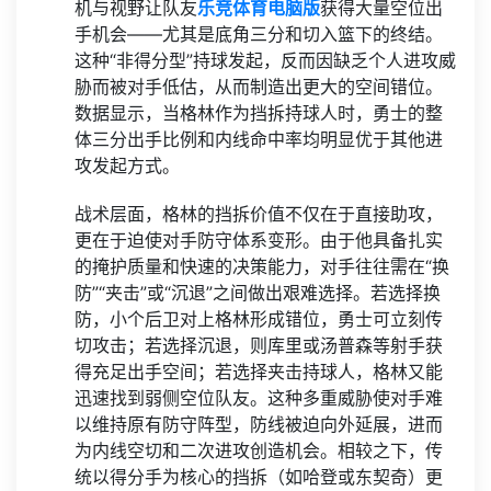
机与视野让队友
乐竞体育电脑版
获得大量空位出
手机会——尤其是底角三分和切入篮下的终结。
这种“非得分型”持球发起，反而因缺乏个人进攻威
胁而被对手低估，从而制造出更大的空间错位。
数据显示，当格林作为挡拆持球人时，勇士的整
体三分出手比例和内线命中率均明显优于其他进
攻发起方式。
战术层面，格林的挡拆价值不仅在于直接助攻，
更在于迫使对手防守体系变形。由于他具备扎实
的掩护质量和快速的决策能力，对手往往需在“换
防”“夹击”或“沉退”之间做出艰难选择。若选择换
防，小个后卫对上格林形成错位，勇士可立刻传
切攻击；若选择沉退，则库里或汤普森等射手获
得充足出手空间；若选择夹击持球人，格林又能
迅速找到弱侧空位队友。这种多重威胁使对手难
以维持原有防守阵型，防线被迫向外延展，进而
为内线空切和二次进攻创造机会。相较之下，传
统以得分手为核心的挡拆（如哈登或东契奇）更