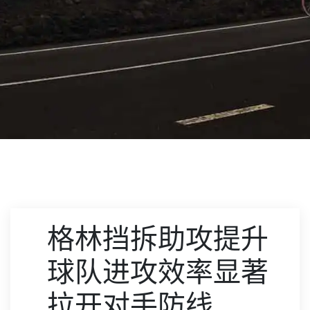
格林挡拆助攻提升
球队进攻效率显著
拉开对手防线