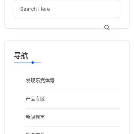
导航
发现
乐竞体育
产品专区
新闻视窗