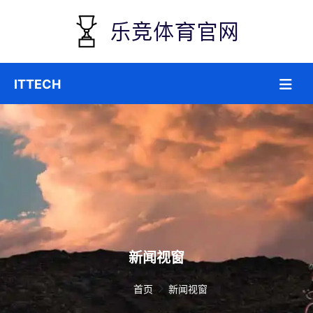
新闻视窗
首页
新闻视窗