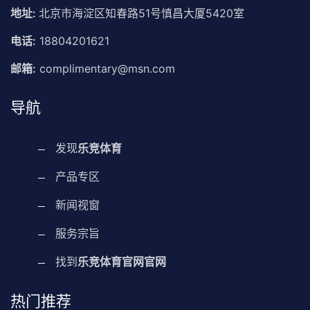
地址:
北京市海淀区知春路51号慎昌大厦5420室
电话:
18804201621
邮箱:
complimentary@msn.com
导航
发现
乐竞体育
产品专区
新闻视窗
服务宗旨
找到
乐竞体育官网官网
热门推荐