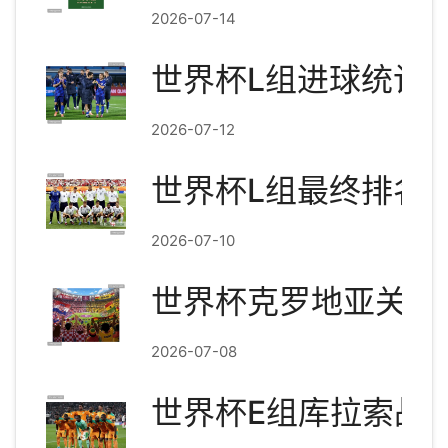
2026-07-14
世界杯L组进球统计
2026-07-12
世界杯L组最终排名
2026-07-10
世界杯克罗地亚关键
2026-07-08
世界杯E组库拉索战