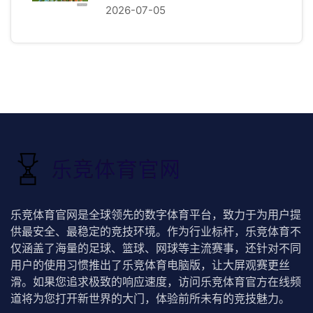
2026-07-05
乐竞体育官网是全球领先的数字体育平台，致力于为用户提
供最安全、最稳定的竞技环境。作为行业标杆，乐竞体育不
仅涵盖了海量的足球、篮球、网球等主流赛事，还针对不同
用户的使用习惯推出了乐竞体育电脑版，让大屏观赛更丝
滑。如果您追求极致的响应速度，访问乐竞体育官方在线频
道将为您打开新世界的大门，体验前所未有的竞技魅力。