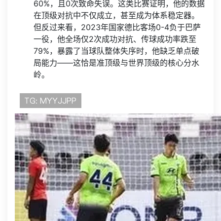
60%，且0次致命失误。这类比赛证明，他的数据
在顶级对抗中不仅成立，甚至成为体系稳定器。
但反过来看，2023年国家德比客场0-4负于巴萨
一役，他全场仅2次成功对抗、传球成功率跌至
79%，暴露了当球队整体失序时，他缺乏单点破
局能力——这恰是准顶级与世界顶级的核心分水
岭。