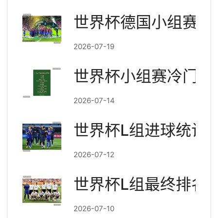
世界杯德国小组赛数
2026-07-19
世界杯小组赛冷门盘
2026-07-14
世界杯L组进球统计
2026-07-12
世界杯L组最终排名
2026-07-10