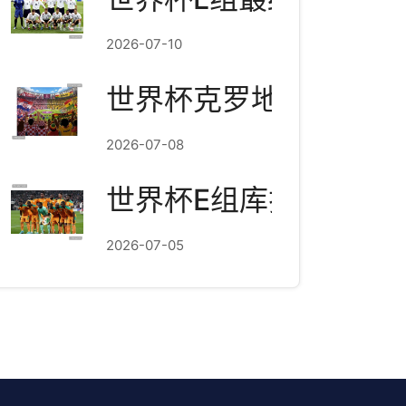
2026-07-10
世界杯克罗地亚关键战：
2026-07-08
世界杯E组库拉索战绩
2026-07-05