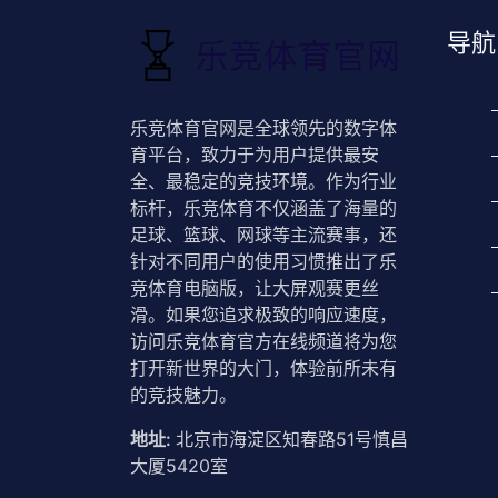
导航
乐竞体育官网是全球领先的数字体
育平台，致力于为用户提供最安
全、最稳定的竞技环境。作为行业
标杆，乐竞体育不仅涵盖了海量的
足球、篮球、网球等主流赛事，还
针对不同用户的使用习惯推出了乐
竞体育电脑版，让大屏观赛更丝
滑。如果您追求极致的响应速度，
访问乐竞体育官方在线频道将为您
打开新世界的大门，体验前所未有
的竞技魅力。
地址:
北京市海淀区知春路51号慎昌
大厦5420室