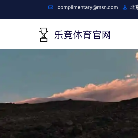
complimentary@msn.com
北