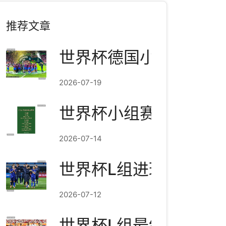
推荐文章
世界杯德国小组赛数据
2026-07-19
世界杯小组赛冷门盘点
2026-07-14
世界杯L组进球统计：
2026-07-12
世界杯L组最终排名：