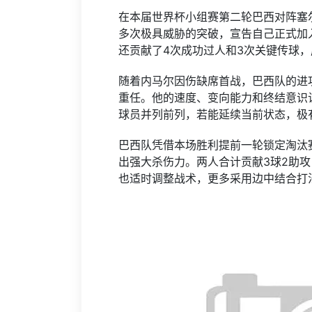
在本届世界杯小组赛第二轮巴西对阵塞
多次极具威胁的突破，宣告自己正式加
还贡献了4次成功过人和3次关键传球
随着内马尔因伤缺席首战，巴西队的进
重任。他的速度、变向能力和终结意识
球员并列前列，若能延续当前状态，极
巴西队凭借本场胜利提前一轮锁定淘汰
出强大杀伤力。两人合计贡献3球2助
也适时调整战术，更多采用边中结合打