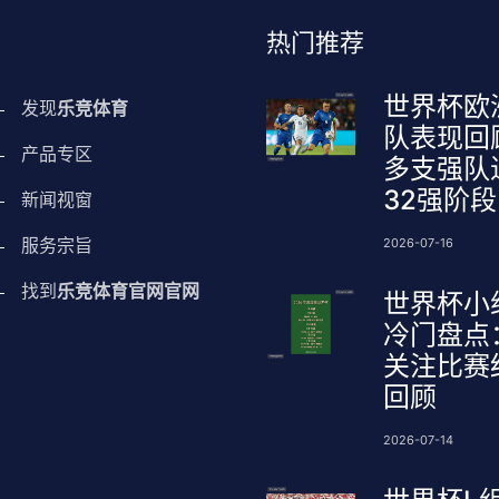
热门推荐
世界杯欧
发现
乐竞体育
队表现回
产品专区
多支强队
32强阶段
新闻视窗
服务宗旨
2026-07-16
找到
乐竞体育官网官网
世界杯小
冷门盘点
关注比赛
回顾
2026-07-14