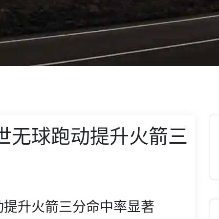
二世无球跑动提升火箭三
动提升火箭三分命中率显著