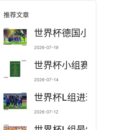
推荐文章
世界杯德国小组赛数据
2026-07-19
世界杯小组赛冷门盘点
2026-07-14
世界杯L组进球统计：
2026-07-12
世界杯L组最终排名：