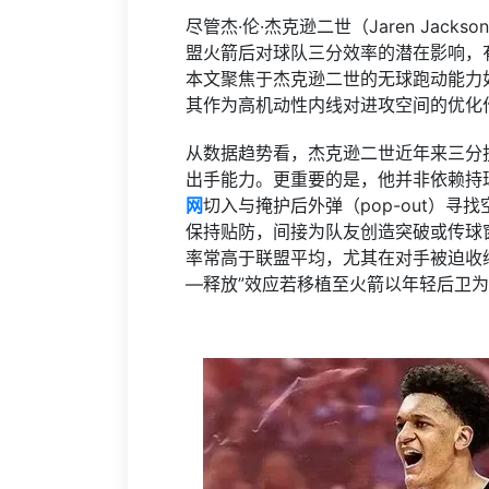
尽管杰·伦·杰克逊二世（Jaren Jac
盟火箭后对球队三分效率的潜在影响，
本文聚焦于杰克逊二世的无球跑动能力
其作为高机动性内线对进攻空间的优化
从数据趋势看，杰克逊二世近年来三分
出手能力。更重要的是，他并非依赖持
网
切入与掩护后外弹（pop-out）
保持贴防，间接为队友创造突破或传球
率常高于联盟平均，尤其在对手被迫收
—释放”效应若移植至火箭以年轻后卫