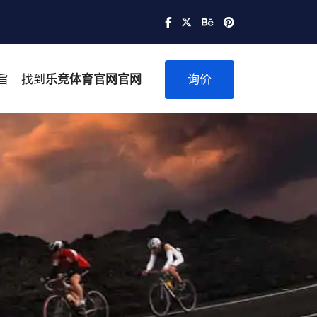
旨
找到
乐竞体育官网官网
询价