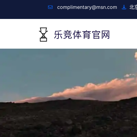
complimentary@msn.com
北