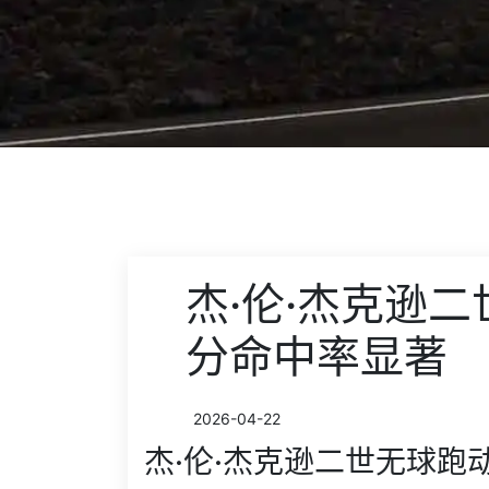
杰·伦·杰克逊
分命中率显著
2026-04-22
杰·伦·杰克逊二世无球跑