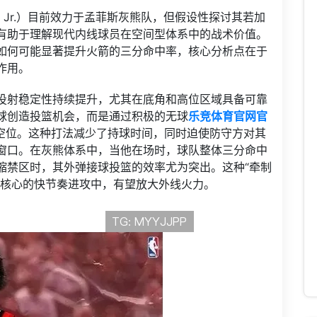
kson Jr.）目前效力于孟菲斯灰熊队，但假设性探讨其若加
有助于理解现代内线球员在空间型体系中的战术价值。
如何可能显著提升火箭的三分命中率，核心分析点在于
作用。
投射稳定性持续提升，尤其在底角和高位区域具备可靠
球创造投篮机会，而是通过积极的无球
乐竞体育官网官
寻找空位。这种打法减少了持球时间，同时迫使防守方对其
窗口。在灰熊体系中，当他在场时，球队整体三分命中
缩禁区时，其外弹接球投篮的效率尤为突出。这种“牵制
为核心的快节奏进攻中，有望放大外线火力。