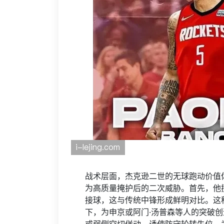
战术层面，杰克逊二世的无球跑动价值
为高质量掩护后的二次威胁。首先，他
接球，这与传统中锋形成鲜明对比。这
下，为申京或阿门·汤普森等人的突破