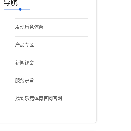
导航
发现
乐竞体育
产品专区
新闻视窗
服务宗旨
找到
乐竞体育官网官网