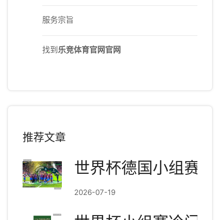
服务宗旨
找到
乐竞体育官网官网
推荐文章
世界杯德国小组赛数
2026-07-19