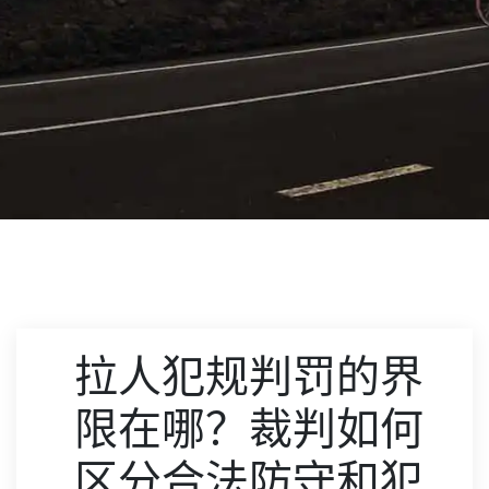
拉人犯规判罚的界
限在哪？裁判如何
区分合法防守和犯