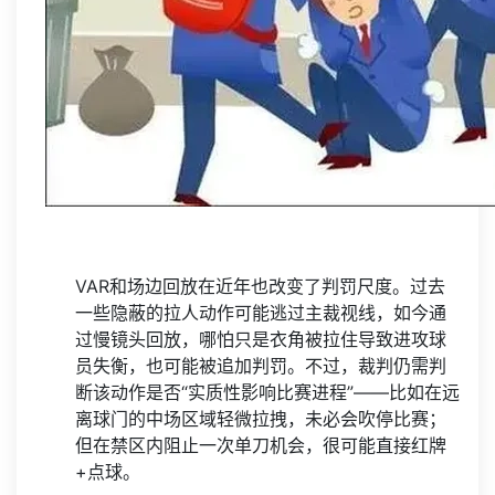
VAR和场边回放在近年也改变了判罚尺度。过去
一些隐蔽的拉人动作可能逃过主裁视线，如今通
过慢镜头回放，哪怕只是衣角被拉住导致进攻球
员失衡，也可能被追加判罚。不过，裁判仍需判
断该动作是否“实质性影响比赛进程”——比如在远
离球门的中场区域轻微拉拽，未必会吹停比赛；
但在禁区内阻止一次单刀机会，很可能直接红牌
+点球。