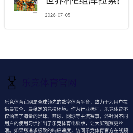
世界杯E组库拉索战
2026-07-05
乐竞体育官网是全球领先的数字体育平台，致力于为用户提
供最安全、最稳定的竞技环境。作为行业标杆，乐竞体育不
仅涵盖了海量的足球、篮球、网球等主流赛事，还针对不同
用户的使用习惯推出了乐竞体育电脑版，让大屏观赛更丝
滑。如果您追求极致的响应速度，访问乐竞体育官方在线频