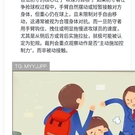
争抢球权过程中，手臂自然摆动或短暂接触对方
身体，但重心仍在球上，且未限制对手自由移
动，这通常被视为合理身体对抗。而一旦防守者
用手臂钩住、拽住或明显拖慢进攻球员的速度，
尤其是从侧后方或背后实施拉扯，就极可能被认
定为犯规。裁判会重点观察动作是否“主动施加控
制力”，而非被动接触。