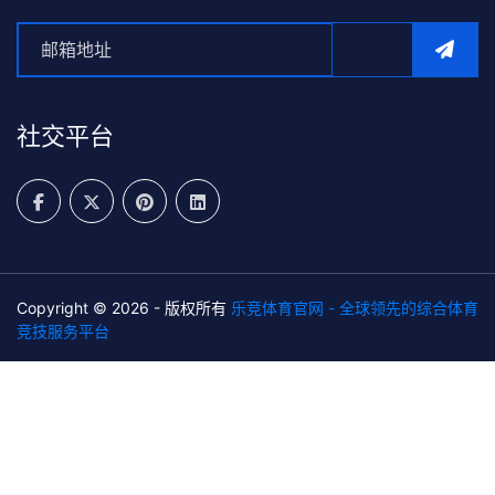
社交平台
Copyright © 2026 - 版权所有
乐竞体育官网 - 全球领先的综合体育
竞技服务平台
SiteMap
关
闭