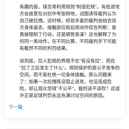
有趣的是，球员常利用规则“制造犯规”。有些进攻
方会故意在对抗中夸张倒地，试图诱导裁判认为
自己被拉拽。这时候，经验丰富的裁判会结合双
方身体姿态、接触部位和后续动作综合判断：是
真被限制了行动，还是顺势表演？这也解释了为
何同一类动作，在不同比赛、不同裁判手下可能
有截然不同的判罚结果。
说到底，拉人犯规的界限不在“有没有拉”，而在
“拉了之后发生了什么”。规则保护的是公平竞争的
空间，而不是杜绝一切身体接触。那么问题来
了：如果一次拉拽既没阻止进攻，也没造成危
险，却让观众觉得“不公平”，裁判该不该吹？这或
许正是足球判罚永远充满讨论空间的原因。
下一篇