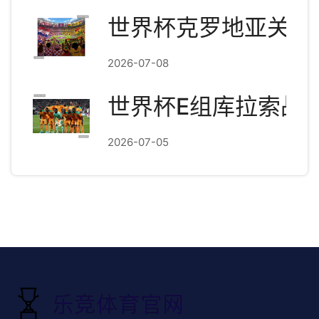
世界杯克罗地亚关键
2026-07-08
世界杯E组库拉索战
2026-07-05