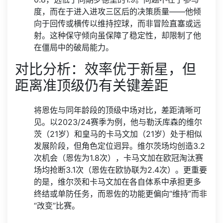
度，而在于进入进攻三区后的决策质量——他倾
向于回传或横传以维持控球，而非冒险直塞或远
射。这种保守倾向虽保障了稳定性，却限制了他
在僵局中的破局能力。
对比分析：效率优于新星，但
距离准顶级仍有关键差距
将恩佐与同年龄段的顶级中场对比，差距清晰可
见。以2023/24赛季为例，他与勒沃库森的维尔
茨（21岁）和皇马的卡马文加（21岁）处于相似
发展阶段，但角色定位迥异。维尔茨场均创造3.2
次机会（恩佐为1.8次），卡马文加在欧冠淘汰赛
场均抢断3.1次（恩佐在欧协联为2.4次）。更重要
的是，维尔茨和卡马文加在各自体系中承担更多
终结或单防任务，而恩佐的功能更偏向“维持”而非
“改变”比赛。