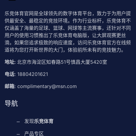
乐竞体育官网是全球领先的数字体育平台，致力于为用户提
供最安全、最稳定的竞技环境。作为行业标杆，乐竞体育不
仅涵盖了海量的足球、篮球、网球等主流赛事，还针对不同
用户的使用习惯推出了乐竞体育电脑版，让大屏观赛更丝
滑。如果您追求极致的响应速度，访问乐竞体育官方在线频
道将为您打开新世界的大门，体验前所未有的竞技魅力。
地址:
北京市海淀区知春路51号慎昌大厦5420室
电话:
18804201621
邮箱:
complimentary@msn.com
导航
发现
乐竞体育
产品专区