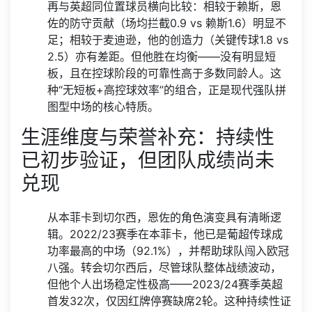
再与英超同位置球员横向比较：相较于赖斯，恩
佐的防守贡献（场均拦截0.9 vs 赖斯1.6）明显不
足；相较于麦迪逊，他的创造力（关键传球1.8 vs
2.5）亦有差距。但他胜在均衡——没有明显短
板，且在控球阶段的可靠性高于多数同龄人。这
种“无短板+高控球效率”的组合，正是现代强队拼
图型中场的核心特质。
生涯维度与荣誉补充：持续性
已初步验证，但团队成绩尚未
兑现
从本菲卡到切尔西，恩佐的角色演变具有清晰逻
辑。2022/23赛季在本菲卡，他已是葡超传球成
功率最高的中场（92.1%），并帮助球队闯入欧冠
八强。转会切尔西后，尽管球队整体战绩波动，
但他个人出场稳定性极高——2023/24赛季英超
首发32次，仅因红牌停赛缺席2轮。这种持续性证