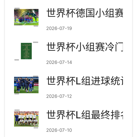
世界杯德国小组赛数
2026-07-19
世界杯小组赛冷门盘
2026-07-14
世界杯L组进球统计
2026-07-12
世界杯L组最终排名
2026-07-10