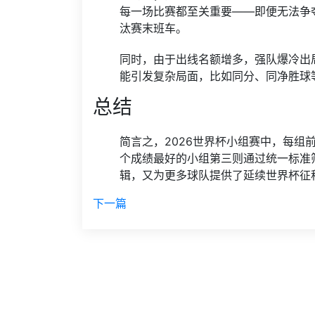
每一场比赛都至关重要——即便无法争
汰赛末班车。
同时，由于出线名额增多，强队爆冷出
能引发复杂局面，比如同分、同净胜球
总结
简言之，2026世界杯小组赛中，每组
个成绩最好的小组第三则通过统一标准
辑，又为更多球队提供了延续世界杯征
下一篇