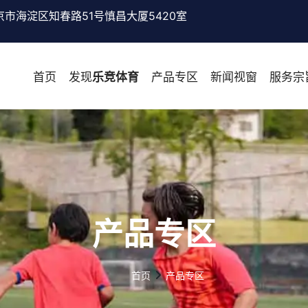
京市海淀区知春路51号慎昌大厦5420室
首页
发现
乐竞体育
产品专区
新闻视窗
服务宗
产品专区
首页
产品专区