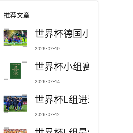
推荐文章
世界杯德国小组赛数据
2026-07-19
世界杯小组赛冷门盘点
2026-07-14
世界杯L组进球统计：
2026-07-12
世界杯L组最终排名：