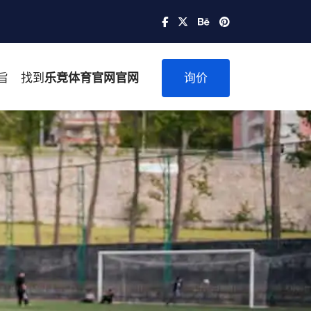
旨
找到
乐竞体育官网官网
询价