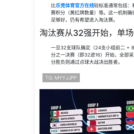
比
乐竞体育官方在线
较标准通常包括：
赛积分（黄红牌数量）等。这一机制确
足够好，仍有希望进入淘汰赛。
淘汰赛从32强开始，单
一旦32支球队确定（24支小组前二 
分之一决赛（即32进16）开始，全部
分胜负则通过点球大战决出胜者。