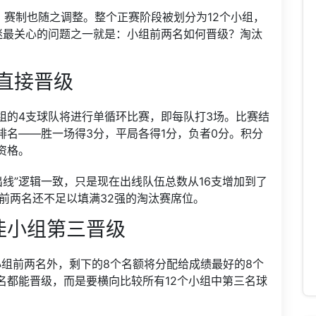
队，赛制也随之调整。整个正赛阶段被划分为12个小组，
迷最关心的问题之一就是：小组前两名如何晋级？淘汰
直接晋级
组的4支球队将进行单循环比赛，即每队打3场。比赛结
排名——胜一场得3分，平局各得1分，负者0分。积分
资格。
出线”逻辑一致，只是现在出线队伍总数从16支增加到了
小组前两名还不足以填满32强的淘汰赛席位。
佳小组第三晋级
小组前两名外，剩下的8个名额将分配给成绩最好的8个
名都能晋级，而是要横向比较所有12个小组中第三名球