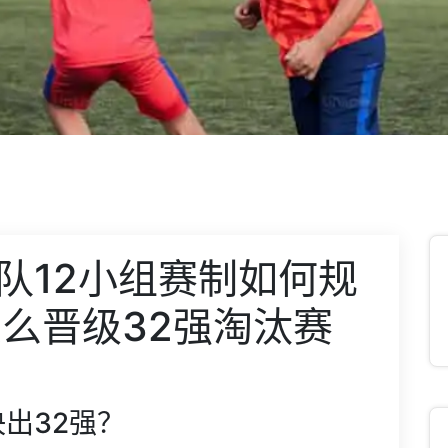
8队12小组赛制如何规
么晋级32强淘汰赛
决出32强？