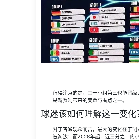
值得注意的是，由于小组第三也能晋级
是新赛制带来的变数与看点之一。
球迷该如何理解这一变化
对于普通观众而言，最大的变化在于“小
被淘汰；而2026年起，近三分之二的