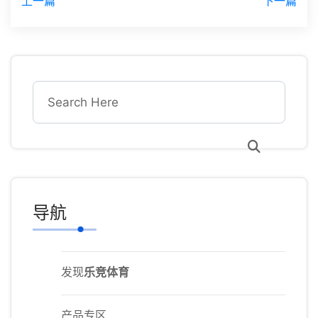
上一篇
下一篇
导航
发现
乐竞体育
产品专区