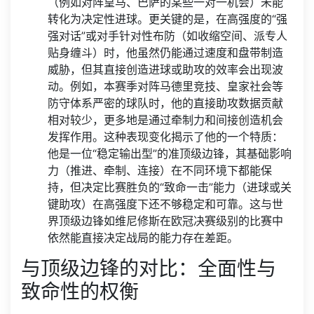
（例如对阵皇马、巴萨的某些一对一机会）未能
转化为决定性进球。更关键的是，在高强度的“强
强对话”或对手针对性布防（如收缩空间、派专人
贴身缠斗）时，他虽然仍能通过速度和盘带制造
威胁，但其直接创造进球或助攻的效率会出现波
动。例如，本赛季对阵马德里竞技、皇家社会等
防守体系严密的球队时，他的直接助攻数据贡献
相对较少，更多地是通过牵制力和间接创造机会
发挥作用。这种表现变化揭示了他的一个特质：
他是一位“稳定输出型”的准顶级边锋，其基础影响
力（推进、牵制、连接）在不同环境下都能保
持，但决定比赛胜负的“致命一击”能力（进球或关
键助攻）在高强度下还不够稳定和可靠。这与世
界顶级边锋如维尼修斯在欧冠决赛级别的比赛中
依然能直接决定战局的能力存在差距。
与顶级边锋的对比：全面性与
致命性的权衡