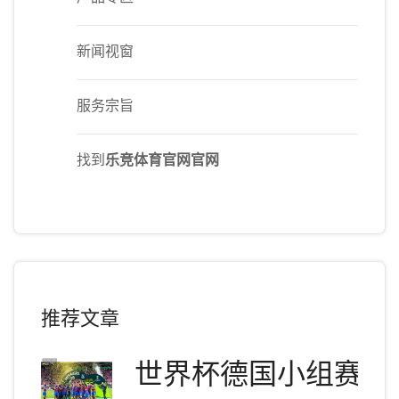
新闻视窗
服务宗旨
找到
乐竞体育官网官网
推荐文章
世界杯德国小组赛数