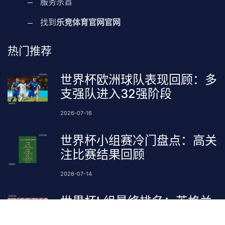
服务宗旨
找到
乐竞体育官网官网
热门推荐
世界杯欧洲球队表现回顾：多
支强队进入32强阶段
2026-07-16
世界杯小组赛冷门盘点：高关
注比赛结果回顾
2026-07-14
世界杯L组最终排名：英格兰
与克罗地亚晋级情况