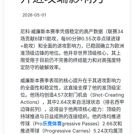
2026-05-01
尼科·威廉斯本赛季凭借稳定的高产数据（联赛34
场贡献6球11助攻，每90分钟0.55次非点球进球
+助攻）和全面的进攻影响力，已稳固确立为欧洲
准顶级边锋的地位。他并非世界顶级核心，其上
限受限于目前仍不完善的终结能力和对高强度特
定防守的破解效率。
威廉斯本赛季表现的核心提升在于其进攻影响力
的全面性和稳定性，这直接支撑了他的准顶级定
位。他场均创造4.57次射门机会（Shot-Creating
Actions），其中2.64次来自活球状态（排名西甲
边锋前列），这得益于他两项核心能力：顶级的
持球推进与日益成熟的连接组织。他的场均推进
传球（Pro
乐竞体育
gressive Passes）2.66次和
推进带球（Progressive Carries）5.24次均属顶