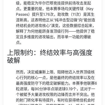
级，能稳定为毕尔巴鄂竞技提供前场攻击发起
点。更重要的是，他本赛季场均关键传球（Key
Passes）提升至1.76次，助攻数（11次）是其生
涯新高，这表明他正从“纯冲击型边锋”向“能创造
终结机会的进攻核心”演变。这些数据综合起来，
解释了为何他能跻身准顶级行列——他提供了稳
定且多维度的进攻输出，而非单一功能的爆破
点。
上限制约：终结效率与高强度
破解
然而，决定威廉斯上限、阻碍他迈入世界顶级核
心行列的核心一点，是他最终的终结效率以及在
最高强度防守下的稳定破解能力。本赛季他联赛6
粒进球，每90分钟非点球进球0.19个，这对于一
个被赋予大量进攻权限的边锋而言并不突出。他
的射门转化率有待提升，有时在获得绝佳机会时