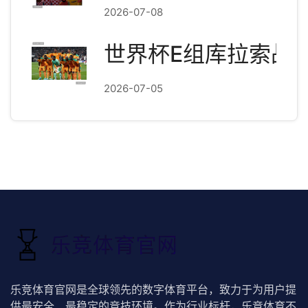
2026-07-08
世界杯E组库拉索战
2026-07-05
乐竞体育官网是全球领先的数字体育平台，致力于为用户提
供最安全、最稳定的竞技环境。作为行业标杆，乐竞体育不