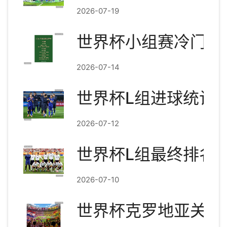
2026-07-19
世界杯小组赛冷门盘
2026-07-14
世界杯L组进球统计
2026-07-12
世界杯L组最终排名
2026-07-10
世界杯克罗地亚关键