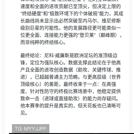
速度和全面的进攻贡献已至顶尖，但决定上限的
“终结硬度”和“极致环境下的个体破局”能力，其成
长曲线尚未显示出必然突破至内马尔、维尼修斯
级别巨星的可能性。他的发展路径更可能类似一
位更全面、连接能力更强的“登贝莱”（巅峰期），
而非纯粹的终结核心。
最终结论：尼科·威廉斯是欧洲足坛的准顶级边
锋，定位为强队核心。数据支撑此结论在于他高
产且全面的进攻创造数据（助攻、关键传球、推
进），已超越普通主力范畴。与更高层级（世界
顶级核心）的差距，最终收束于一点：在高强
度、针对性防守的终极比赛场景中，他稳定提供
致命一击（进球或直接助攻）的能力尚存疑问。
他本赛季的提升是真实的，但天花板也已清晰可
见。