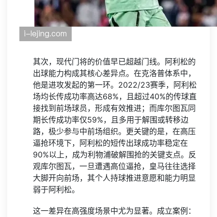
其次，现代门将的价值早已超越门线。阿利松的
出球能力构成其核心差异点。在克洛普体系中，
他是进攻发起的第一环。2022/23赛季，阿利松
场均长传成功率高达68%，且超过40%的传球直
接找到前场球员，形成有效推进；而库尔图瓦同
期长传成功率仅59%，且多用于解围或转移边
路，极少参与中前场组织。更关键的是，在高压
逼抢环境下，阿利松的短传出球成功率稳定在
90%以上，成为利物浦破解围抢的关键支点。反
观库尔图瓦，一旦遭遇高位逼抢，皇马往往选择
大脚开向前场，其个人持球推进意愿和能力明显
弱于阿利松。
这一差异在高强度场景中尤为显著。成立案例：