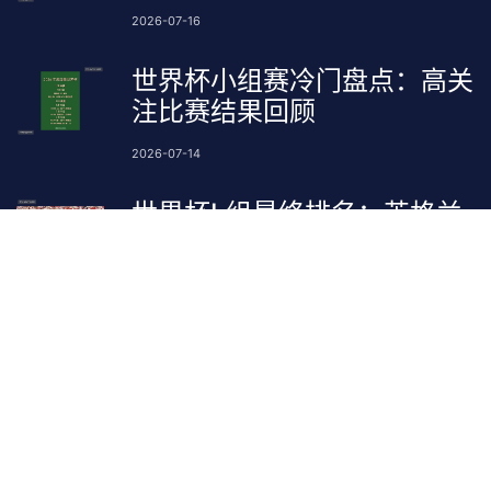
2026-07-16
世界杯小组赛冷门盘点：高关
注比赛结果回顾
2026-07-14
世界杯L组最终排名：英格兰
与克罗地亚晋级情况
2026-07-10
邮箱订阅
社交平台