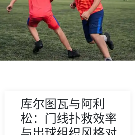
库尔图瓦与阿利
松：门线扑救效率
与出球组织风格对