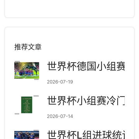
推荐文章
世界杯德国小组赛数
2026-07-19
世界杯小组赛冷门盘
2026-07-14
世界杯L组进球统计