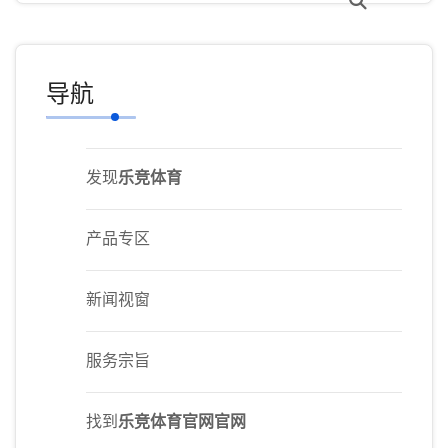
导航
发现
乐竞体育
产品专区
新闻视窗
服务宗旨
找到
乐竞体育官网官网