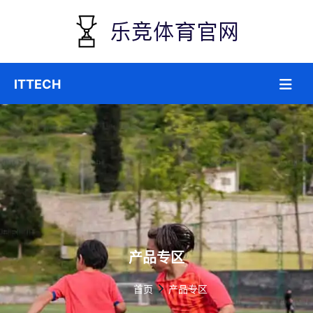
产品专区
首页
产品专区