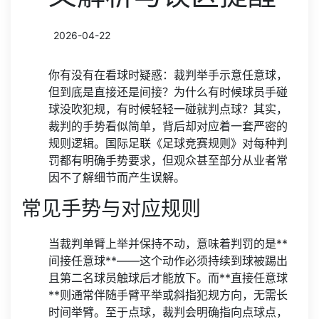
2026-04-22
你有没有在看球时疑惑：裁判举手示意任意球，
但到底是直接还是间接？为什么有时候球员手碰
球没吹犯规，有时候轻轻一碰就判点球？其实，
裁判的手势看似简单，背后却对应着一套严密的
规则逻辑。国际足联《足球竞赛规则》对每种判
罚都有明确手势要求，但观众甚至部分从业者常
因不了解细节而产生误解。
常见手势与对应规则
当裁判单臂上举并保持不动，意味着判罚的是**
间接任意球**——这个动作必须持续到球被踢出
且第二名球员触球后才能放下。而**直接任意球
**则通常伴随手臂平举或斜指犯规方向，无需长
时间举臂。至于点球，裁判会明确指向点球点，