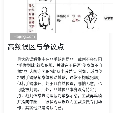
高频误区与争议点
最大的误解集中在**手球判罚**。裁判不会仅因
“手碰到球”就吹犯规，关键在于是否“使身体不自
然地扩大防守面积”或“从中获益”。例如，球员倒
地时手臂贴紧身体被动触球，通常不构成犯规；
但若手臂张开、处于非自然位置，哪怕无意，也
可能被判罚。此外，**越位**本身没有特定手
势，裁判通常靠助理裁判举旗示意，主裁再鸣哨
并指向中圈——很多观众误以为主裁会做专门动
作，其实他只是确认而已。