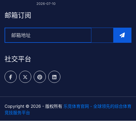
2026-07-10
邮箱订阅
社交平台
Copyright © 2026 - 版权所有
乐竞体育官网 - 全球领先的综合体育
竞技服务平台
SiteMap