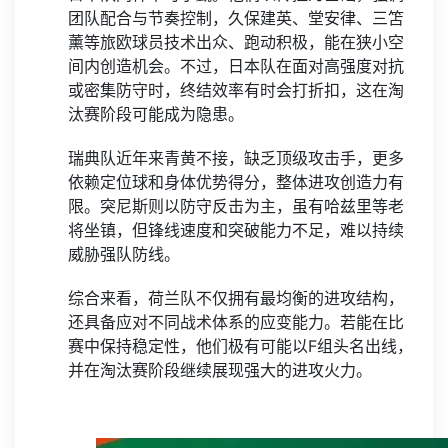
团队配合与节奏控制，久保建英、堂安律、三笘
薰等旅欧球员技术出众、跑动积极，能在狭小空
间内创造机会。不过，日本队在面对高强度对抗
或密集防守时，终结效率有时会打折扣，这在淘
汰赛阶段可能成为隐患。
瑞典队近年来青黄不接，缺乏顶级攻击手，更多
依赖定位球和身体优势得分，整体进攻创造力有
限。突尼斯则以防守反击为主，虽有哈兹里等老
将坐镇，但锋线速度和突破能力不足，难以持续
威胁强队防线。
综合来看，荷兰队不仅拥有最均衡的进攻结构，
还具备应对不同战术体系的应变能力。若能在比
赛中保持稳定性，他们极有可能以F组头名出线，
并在淘汰赛阶段继续展现强大的进攻火力。