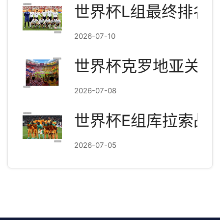
世界杯L组最终排名
2026-07-10
世界杯克罗地亚关键
2026-07-08
世界杯E组库拉索战
2026-07-05