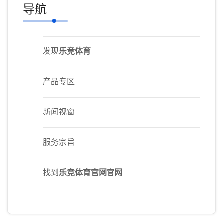
导航
发现
乐竞体育
产品专区
新闻视窗
服务宗旨
找到
乐竞体育官网官网