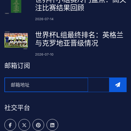
注比赛结果回顾
2026-07-14
世界杯L组最终排名：英格兰
与克罗地亚晋级情况
2026-07-10
邮箱订阅
社交平台