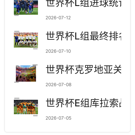
世界杯L组进球统计
2026-07-12
世界杯L组最终排名
2026-07-10
世界杯克罗地亚关键
2026-07-08
世界杯E组库拉索战
2026-07-05