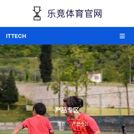
产品专区
首页
产品专区