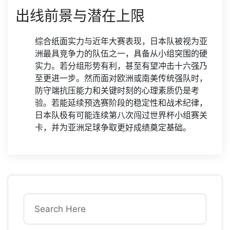
出线前景与潜在上限
综合纸面实力与近年大赛表现，日本队被视为亚
洲最具竞争力的队伍之一，具备从小组突围的硬
实力。若分组形势有利，甚至有望冲击十六强乃
至更进一步。然而面对欧洲或南美传统强队时，
防守端抗压能力和关键时刻的心理素质仍是考
验。若能延续预选赛阶段的稳定性和战术纪律，
日本队极有可能连续第八次闯过世界杯小组赛关
卡，并为亚洲足球争取更好成绩奠定基础。