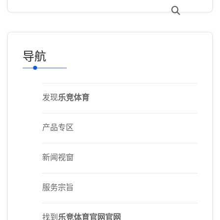
导航
发现
乐竞体育
产品专区
新闻视窗
服务宗旨
找到
乐竞体育官网官网