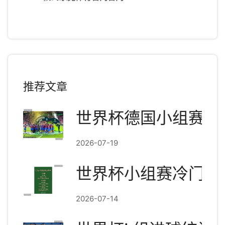
推荐文章
世界杯德国小组赛数
2026-07-19
世界杯小组赛冷门盘
2026-07-14